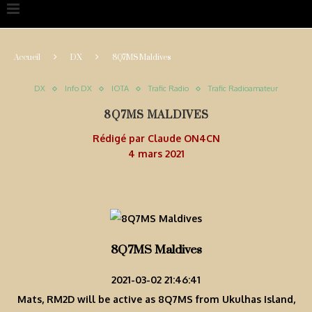
Accueil
DX
8Q7MS Maldives
DX
Info DX
IOTA
Trafic Radio
Trafic Radioamateur
8Q7MS MALDIVES
Rédigé par
Claude ON4CN
4 mars 2021
8Q7MS Maldives
2021-03-02 21:46:41
Mats, RM2D will be active as 8Q7MS from Ukulhas Island,