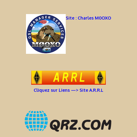
Site : Charles M0OXO
Cliquez sur Liens —> Site A.R.R.L