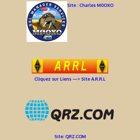
Site : Charles M0OXO
Cliquez sur Liens —> Site A.R.R.L
Site: QRZ.COM