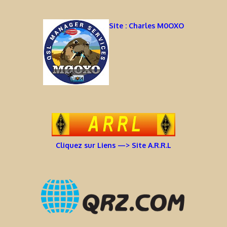
Site : Charles M0OXO
Cliquez sur Liens —> Site A.R.R.L