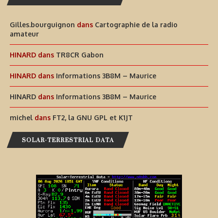
Gilles.bourguignon
dans
Cartographie de la radio
amateur
HINARD
dans
TR8CR Gabon
HINARD
dans
Informations 3B8M – Maurice
HINARD
dans
Informations 3B8M – Maurice
michel
dans
FT2, la GNU GPL et K1JT
SOLAR-TERRESTRIAL DATA