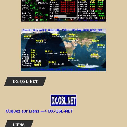
DX-QSL-NET
Cliquez sur Liens —> DX-QSL-NET
LIENS