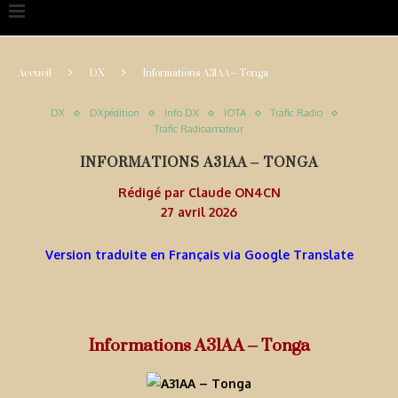
Accueil
DX
Informations A31AA – Tonga
DX
DXpédition
Info DX
IOTA
Trafic Radio
Trafic Radioamateur
INFORMATIONS A31AA – TONGA
Rédigé par
Claude ON4CN
27 avril 2026
Version traduite en Français via Google Translate
Informations A31AA – Tonga