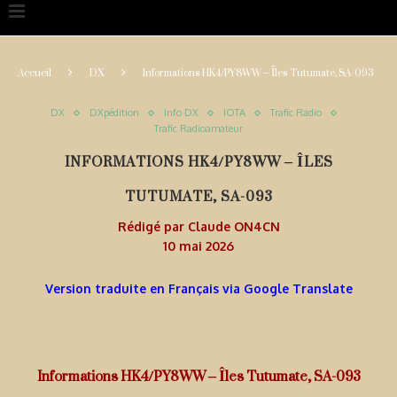
Accueil
DX
Informations HK4/PY8WW – Îles Tutumate, SA-093
DX
DXpédition
Info DX
IOTA
Trafic Radio
Trafic Radioamateur
INFORMATIONS HK4/PY8WW – ÎLES
TUTUMATE, SA-093
Rédigé par
Claude ON4CN
10 mai 2026
Version traduite en Français via Google Translate
Informations HK4/PY8WW – Îles Tutumate, SA-093