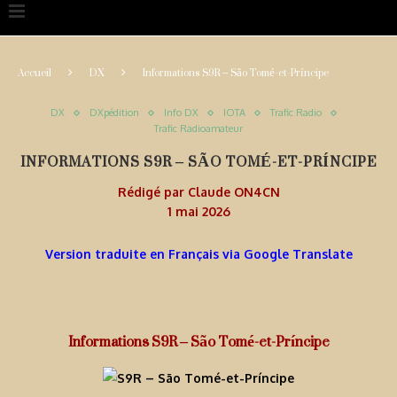
Accueil
DX
Informations S9R – São Tomé-et-Príncipe
DX
DXpédition
Info DX
IOTA
Trafic Radio
Trafic Radioamateur
INFORMATIONS S9R – SÃO TOMÉ-ET-PRÍNCIPE
Rédigé par
Claude ON4CN
1 mai 2026
Version traduite en Français via Google Translate
Informations S9R – São Tomé-et-Príncipe