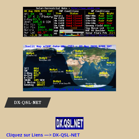
DX-QSL-NET
Cliquez sur Liens —> DX-QSL-NET