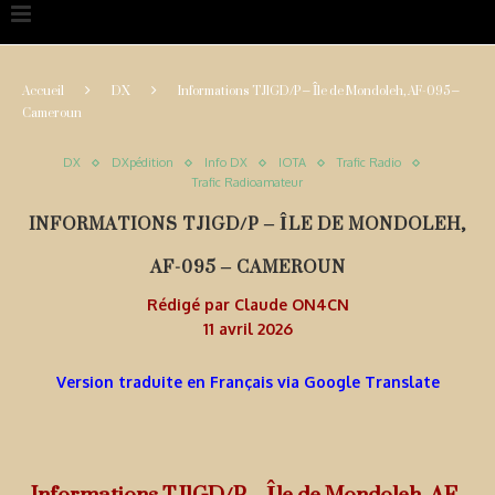
Accueil
DX
Informations TJ1GD/P – Île de Mondoleh, AF-095 –
Cameroun
DX
DXpédition
Info DX
IOTA
Trafic Radio
Trafic Radioamateur
INFORMATIONS TJ1GD/P – ÎLE DE MONDOLEH,
AF-095 – CAMEROUN
Rédigé par
Claude ON4CN
11 avril 2026
Version traduite en Français via Google Translate
Informations TJ1GD/P – Île de Mondoleh, AF-