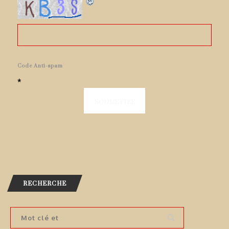
Code Anti-spam
*
RECHERCHE