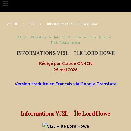
Accueil
DX
Informations VJ2L – Île Lord Howe
DX
DXpédition
Info DX
IOTA
Trafic Radio
Trafic Radioamateur
INFORMATIONS VJ2L – ÎLE LORD HOWE
Rédigé par
Claude ON4CN
26 mai 2026
Version traduite en Français via Google Translate
Informations VJ2L – Île Lord Howe