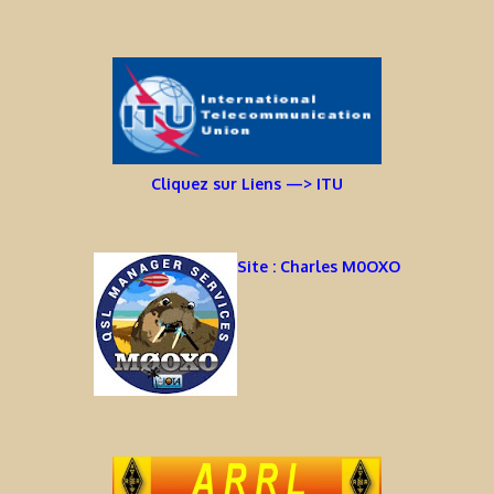
Cliquez sur Liens —> ITU
Site : Charles M0OXO