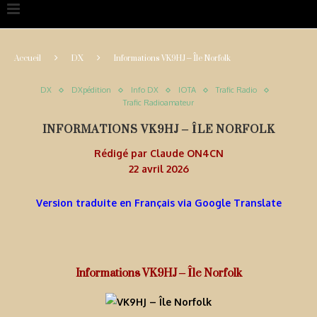
Accueil
DX
Informations VK9HJ – Île Norfolk
DX
DXpédition
Info DX
IOTA
Trafic Radio
Trafic Radioamateur
INFORMATIONS VK9HJ – ÎLE NORFOLK
Rédigé par
Claude ON4CN
22 avril 2026
Version traduite en Français via Google Translate
Informations VK9HJ – Île Norfolk