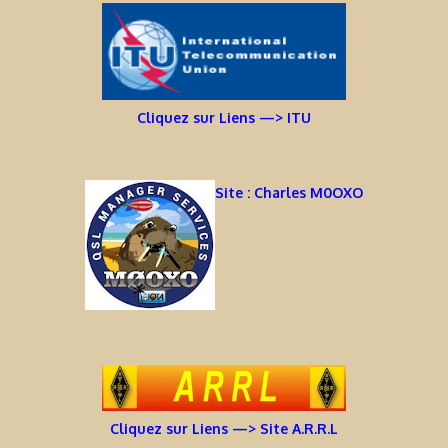
Cliquez sur Liens —> ITU
Site : Charles M0OXO
Cliquez sur Liens —> Site A.R.R.L