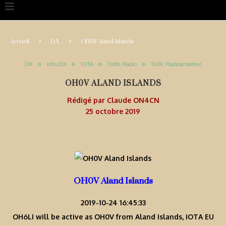
Accueil
DX
OH0V Aland Islands
DX
Info DX
IOTA
Trafic Radio
Trafic Radioamateur
OH0V ALAND ISLANDS
Rédigé par
Claude ON4CN
25 octobre 2019
OH0V Aland Islands
2019-10-24 16:45:33
OH6LI will be active as OH0V from Aland Islands, IOTA EU