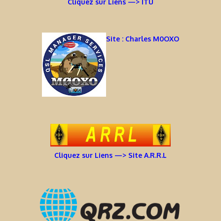
Cliquez sur Liens —> ITU
Site : Charles M0OXO
Cliquez sur Liens —> Site A.R.R.L