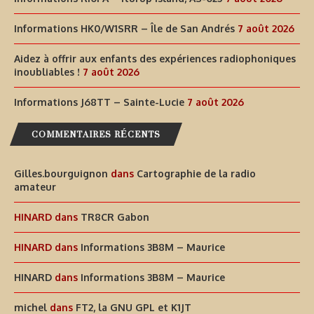
Informations HK0/W1SRR – Île de San Andrés
7 août 2026
Aidez à offrir aux enfants des expériences radiophoniques
inoubliables !
7 août 2026
Informations J68TT – Sainte-Lucie
7 août 2026
COMMENTAIRES RÉCENTS
Gilles.bourguignon
dans
Cartographie de la radio
amateur
HINARD
dans
TR8CR Gabon
HINARD
dans
Informations 3B8M – Maurice
HINARD
dans
Informations 3B8M – Maurice
michel
dans
FT2, la GNU GPL et K1JT