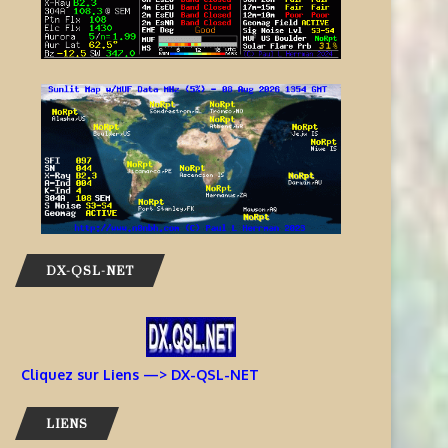
DX-QSL-NET
Cliquez sur Liens —> DX-QSL-NET
LIENS