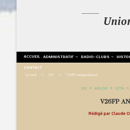
Unio
ACCUEIL
ADMINISTRATIF
RADIO-CLUBS
HISTO
CONTACT
Accueil
DX
V26FP Antigua Island
DX
Info DX
IOTA
V26FP A
Rédigé par
Claude 