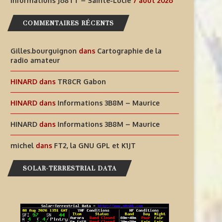
Informations J68TT – Sainte-Lucie
7 août 2026
DES EXPÉRIENCES
LUCIE
RADIOPHONIQUES...
COMMENTAIRES RÉCENTS
7 août 2026
7 août 2026
Gilles.bourguignon
dans
Cartographie de la
radio amateur
HINARD
dans
TR8CR Gabon
HINARD
dans
Informations 3B8M – Maurice
HINARD
dans
Informations 3B8M – Maurice
michel
dans
FT2, la GNU GPL et K1JT
SOLAR-TERRESTRIAL DATA