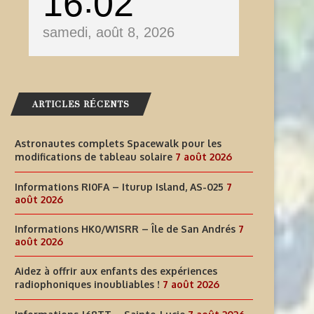
16
02
samedi, août 8, 2026
ARTICLES RÉCENTS
Astronautes complets Spacewalk pour les
modifications de tableau solaire
7 août 2026
Informations RI0FA – Iturup Island, AS-025
7
août 2026
Informations HK0/W1SRR – Île de San Andrés
7
août 2026
Aidez à offrir aux enfants des expériences
radiophoniques inoubliables !
7 août 2026
AIDEZ À OFFRIR AUX ENFANTS
INFORMATIONS J68TT – SAI