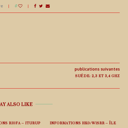
re
0
publications suivantes
SUÈDE: 2,3 ET 3,4 GHZ
AY ALSO LIKE
ONS RI0FA – ITURUP
INFORMATIONS HK0/W1SRR – ÎLE