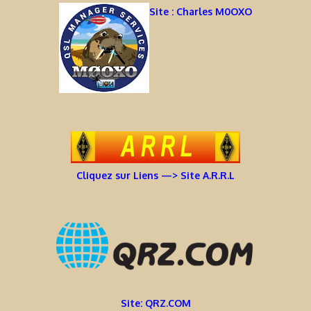
Site : Charles M0OXO
Cliquez sur Liens —> Site A.R.R.L
Site: QRZ.COM