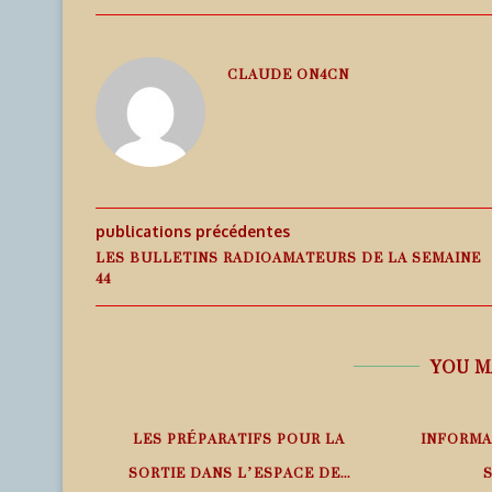
CLAUDE ON4CN
publications précédentes
LES BULLETINS RADIOAMATEURS DE LA SEMAINE
44
YOU M
1BQP –
LES PRÉPARATIFS POUR LA
INFORMA
A
SORTIE DANS L’ESPACE DE...