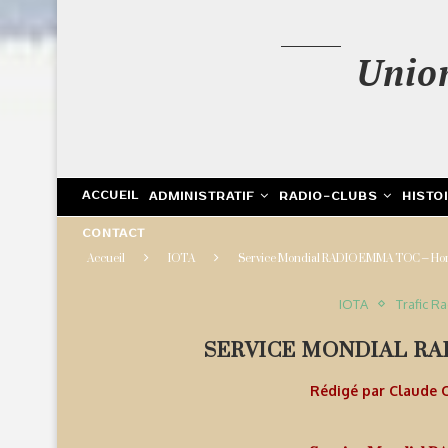
Unio
ACCUEIL
ADMINISTRATIF
RADIO-CLUBS
HISTO
CONTACT
Accueil
IOTA
Service Mondial RADIO EMMA TOC – Hor
IOTA
Trafic R
SERVICE MONDIAL RA
Rédigé par
Claude