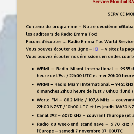
Service Mondial 
SERVICE MO
Contenu du programme – Notre deuxième «Global 
les auditeurs de Radio Emma Toc!
Façons d’écouter … Radio Emma Toc World Service
Vous pouvez écouter en ligne –
ICI
– visitez la pag
Vous pouvez écouter nos émissions en ondes courte
WRMI – Radio Miami International – 9955kH
heure de l’Est / 22h00 UTC et mer 20h00 heure 
WRMI – Radio Miami International – 9455kHz –
dimanches 21h00 heure de l’Est / 01h00 (lundi
World FM – 88,2 MHz / 107,6 MHz – couvran
22h00 NZST / 10h00 UTC et les jeudis 16h30 N
Canal 292 – 6070 kHz – couvrant l’Europe (et 
Radio du week-end scandinave – 6170 kHz / 
l’Europe – samedi 7 novembre 07: 00UTC