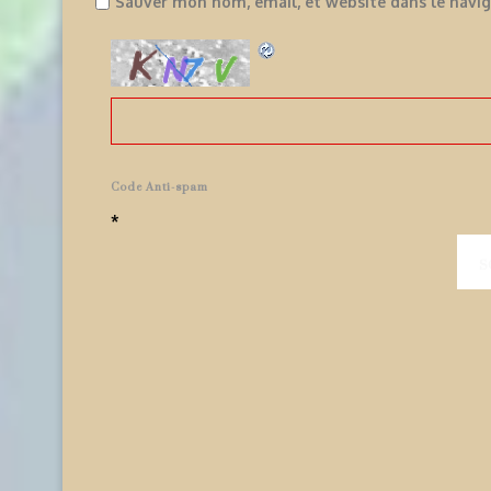
Sauver mon nom, email, et website dans le navi
Code Anti-spam
*