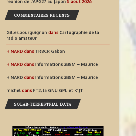
réunion de l’APG27 au Japon
5 août 2026
COMMENTAIRES RÉCENTS
Gilles.bourguignon
dans
Cartographie de la
radio amateur
HINARD
dans
TR8CR Gabon
HINARD
dans
Informations 3B8M – Maurice
HINARD
dans
Informations 3B8M – Maurice
michel
dans
FT2, la GNU GPL et K1JT
SOLAR-TERRESTRIAL DATA
RAPPEL — UNE FUSÉE
MARTS REPRÉSENTE LA MALA
PERCUTERA LA LUNE CETTE...
LORS DE LA 3E...