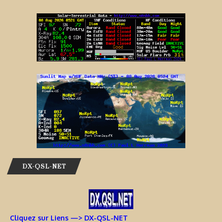
DX-QSL-NET
Cliquez sur Liens —> DX-QSL-NET