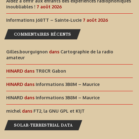
Aidez à offrir aux enfants des expériences radiophoniques
inoubliables !
7 août 2026
Informations J68TT – Sainte-Lucie
7 août 2026
COMMENTAIRES RÉCENTS
Gilles.bourguignon
dans
Cartographie de la radio
amateur
HINARD
dans
TR8CR Gabon
HINARD
dans
Informations 3B8M – Maurice
HINARD
dans
Informations 3B8M – Maurice
michel
dans
FT2, la GNU GPL et K1JT
SOLAR-TERRESTRIAL DATA