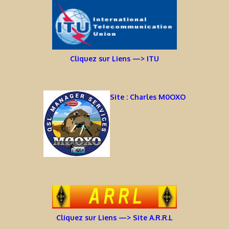
Cliquez sur Liens —> ITU
Site : Charles M0OXO
Cliquez sur Liens —> Site A.R.R.L