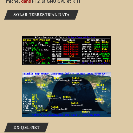
michel
dans
FT2, la GNU GPL et K1JT
SOLAR-TERRESTRIAL DATA
DX-QSL-NET