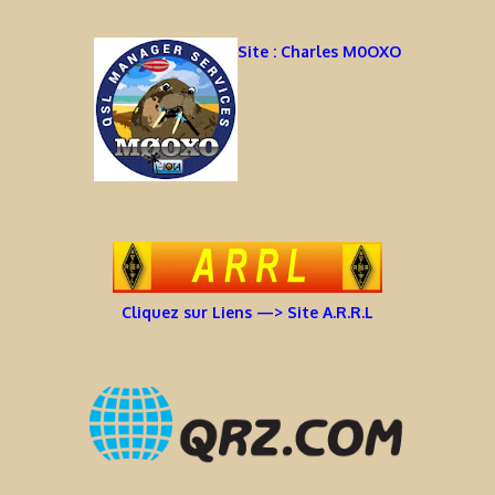
Site : Charles M0OXO
Cliquez sur Liens —> Site A.R.R.L