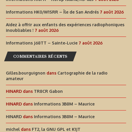
Informations HK0/W1SRR – Île de San Andrés
7 août 2026
Aidez à offrir aux enfants des expériences radiophoniques
inoubliables !
7 août 2026
Informations J68TT – Sainte-Lucie
7 août 2026
COMMENTAIRES RÉCENTS
Gilles.bourguignon
dans
Cartographie de la radio
amateur
HINARD
dans
TR8CR Gabon
HINARD
dans
Informations 3B8M – Maurice
HINARD
dans
Informations 3B8M – Maurice
michel
dans
FT2, la GNU GPL et K1JT