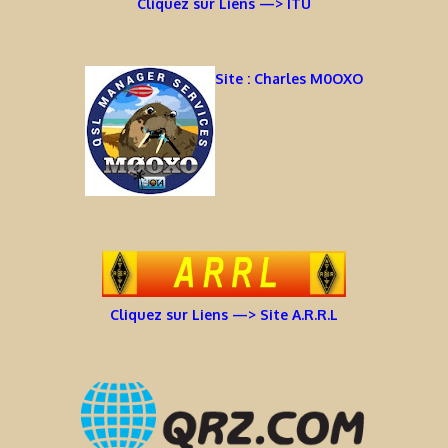
Cliquez sur Liens —> ITU
Site : Charles M0OXO
Cliquez sur Liens —> Site A.R.R.L