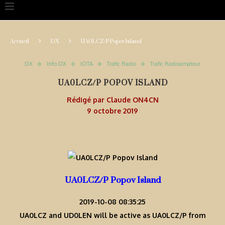
Accueil
DX
UA0LCZ/P Popov Island
DX
Info DX
IOTA
Trafic Radio
Trafic Radioamateur
UA0LCZ/P POPOV ISLAND
Rédigé par
Claude ON4CN
9 octobre 2019
UA0LCZ/P Popov Island
2019-10-08 08:35:25
UA0LCZ and UD0LEN will be active as UA0LCZ/P from