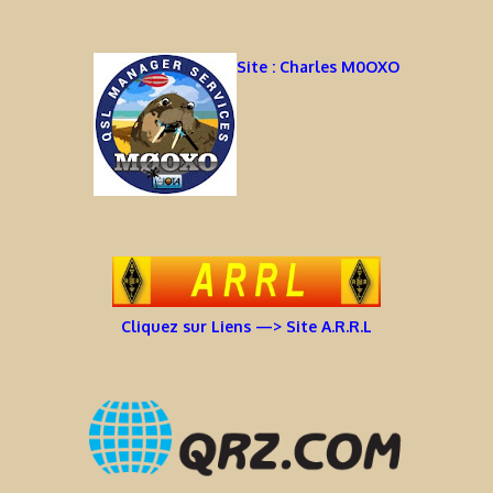
Site : Charles M0OXO
Cliquez sur Liens —> Site A.R.R.L