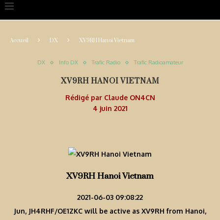
Accueil
DX
XV9RH Hanoi Vietnam
DX
Info DX
Trafic Radio
Trafic Radioamateur
XV9RH HANOI VIETNAM
Rédigé par
Claude ON4CN
4 juin 2021
XV9RH Hanoi Vietnam
2021-06-03 09:08:22
Jun, JH4RHF/OE1ZKC will be active as XV9RH from Hanoi,