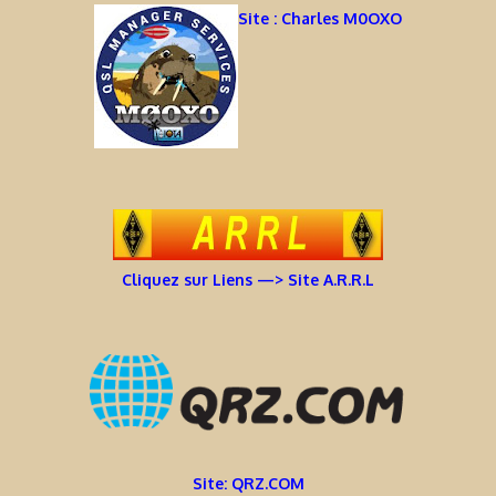
Site : Charles M0OXO
Cliquez sur Liens —> Site A.R.R.L
Site: QRZ.COM