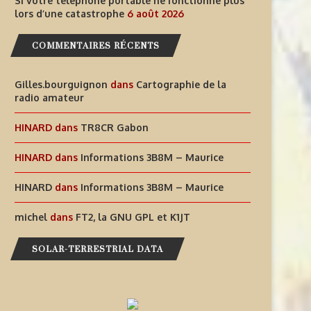
Si votre téléphone portable ne fonctionne plus
lors d’une catastrophe
6 août 2026
COMMENTAIRES RÉCENTS
Gilles.bourguignon
dans
Cartographie de la
radio amateur
HINARD
dans
TR8CR Gabon
HINARD
dans
Informations 3B8M – Maurice
HINARD
dans
Informations 3B8M – Maurice
michel
dans
FT2, la GNU GPL et K1JT
SOLAR-TERRESTRIAL DATA