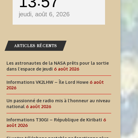
13
57
jeudi, août 6, 2026
ARTICLES RÉCENTS
Les astronautes de la NASA prêts pour la sortie
dans l’espace de jeudi
6 août 2026
Informations VK2LHW – Île Lord Howe
6 août
2026
Un passionné de radio mis à l’honneur au niveau
national
6 août 2026
INFORMATIONS T30GI –
SI VOTRE TÉLÉPHONE PORT
Informations T30GI – République de Kiribati
6
août 2026
RÉPUBLIQUE DE KIRIBATI
NE FONCTIONNE PLUS LORS
6 août 2026
6 août 2026