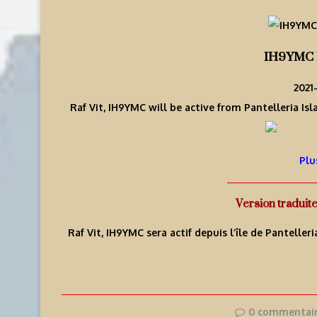
IH9YMC P
2021-
Raf Vit, IH9YMC will be active from Pantelleria Isl
Plu
Version traduit
Raf Vit, IH9YMC sera actif depuis l’île de Panteller
0 commentai