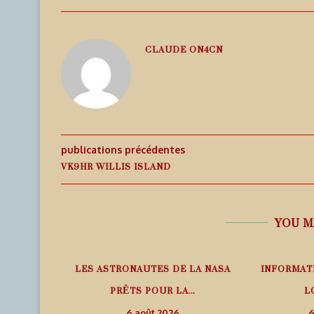
CLAUDE ON4CN
publications précédentes
VK9HR WILLIS ISLAND
YOU M
PHÉRIQUE
LES ASTRONAUTES DE LA NASA
INFORMAT
ANS LE
PRÊTS POUR LA...
L
6 août 2026
6