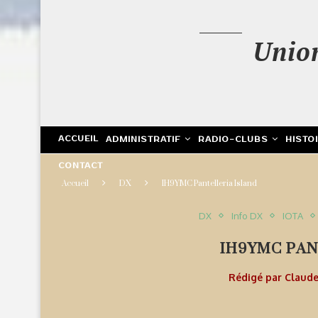
Unio
ACCUEIL
ADMINISTRATIF
RADIO-CLUBS
HISTO
CONTACT
Accueil
DX
IH9YMC Pantelleria Island
DX
Info DX
IOTA
IH9YMC PAN
Rédigé par
Claud