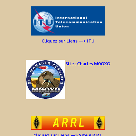
Cliquez sur Liens —> ITU
Site : Charles M0OXO
Cliquez sur Liens —> Site A.R.R.L