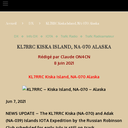
Accueil
DX
KL7RRC Kiska Island, NA-070 Alaska
DX
Info DX
IOTA
Trafic Radio
Trafic Radioamateur
KL7RRC KISKA ISLAND, NA-070 ALASKA
Rédigé par
Claude ON4CN
8 juin 2021
KL7RRC Kiska Island, NA-070 Alaska
Jun 7, 2021
NEWS UPDATE
– The KL7RRC Kiska (NA-070) and Adak
(NA-039) Islands IOTA Expedition by the Russian Robinson
Club scheduled for early July is still on track.