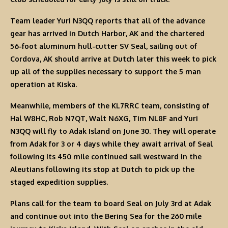
Team leader Yuri N3QQ reports that all of the advance
gear has arrived in Dutch Harbor, AK and the chartered
56-foot aluminum hull-cutter SV Seal, sailing out of
Cordova, AK should arrive at Dutch later this week to pick
up all of the supplies necessary to support the 5 man
operation at Kiska.
Meanwhile, members of the KL7RRC team, consisting of
Hal W8HC, Rob N7QT, Walt N6XG, Tim NL8F and Yuri
N3QQ will fly to Adak Island on June 30. They will operate
from Adak for 3 or 4 days while they await arrival of Seal
following its 450 mile continued sail westward in the
Aleutians following its stop at Dutch to pick up the
staged expedition supplies.
Plans call for the team to board Seal on July 3rd at Adak
and continue out into the Bering Sea for the 260 mile