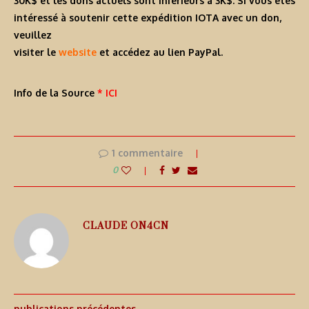
30K$ et les dons actuels sont inférieurs à 3K$. Si vous êtes
intéressé à soutenir cette expédition IOTA avec un don,
veuillez
visiter le
website
et accédez au lien PayPal.
Info de la Source
* ICI
1 commentaire
0
CLAUDE ON4CN
publications précédentes